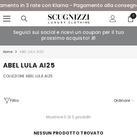
VAI AL CONTENUTO
ento in 3 rate con Klarna - Pagamento alla consegna 
0
0
ele
Seguici sui social e ricevi un coupon per il tuo
prossimo acquisto! 🎁
Home
ABEL LULA AI25
ABEL LULA AI25
COLLEZIONE ABEL LULA AI25
Filtro
Ordinare
Mostrare 0 Di 0 prodotti
NESSUN PRODOTTO TROVATO